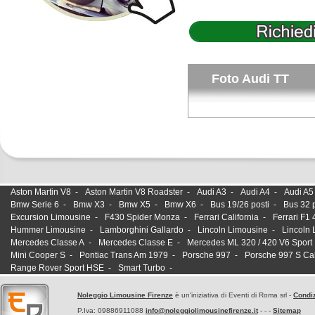
Foto Audi TT
Aston Martin V8
-
Aston Martin V8 Roadster
-
Audi A3
-
Audi A4
-
Audi A5
Bmw Serie 6
-
Bmw X3
-
Bmw X5
-
Bmw X6
-
Bus 19/26 posti
-
Bus 32 p
Excursion Limousine
-
F430 Spider Monza
-
Ferrari California
-
Ferrari F1
Hummer Limousine
-
Lamborghini Gallardo
-
Lincoln Limousine
-
Lincoln 
Mercedes Classe A
-
Mercedes Classe E
-
Mercedes ML 320 / 420 V6 Sport
Mini Cooper S
-
Pontiac Trans Am 1979
-
Porsche 997
-
Porsche 997 S Ca
Range Rover Sport HSE
-
Smart Turbo
-
Noleggio Limousine Firenze
è un'iniziativa di Eventi di Roma srl -
Condiz
P.Iva: 09886911088
info@noleggiolimousinefirenze.it
- - -
Sitemap