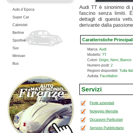
Audi TT è sinonimo di pi
Auto d`Epoca
fascino senza limiti. 
Super Car
dettagli di questa vett
derivante dalla passione 
Cabriolet
Berline
Caratteristiche Principal
Sportive
Suv
Marca:
Audi
Modello:
TT
Minivan
Colori:
Grigio, Nero, Bianco
Bus
Numero posti:
2
Regioni disponibili:
Tutta Ita
Autista:
Facoltativo
Servizi
Feste aziendali
Noleggio Mensile
Occasioni Particolari
Servizio Pubblicitario