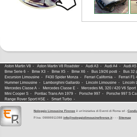
Aston Martin V8
-
Aston Martin V8 Roadster
-
Audi A3
-
Audi A4
-
Audi A5
Bmw Serie 6
-
Bmw X3
-
Bmw X5
-
Bmw X6
-
Bus 19/26 posti
-
Bus 32 p
Excursion Limousine
-
F430 Spider Monza
-
Ferrari California
-
Ferrari F1
Hummer Limousine
-
Lamborghini Gallardo
-
Lincoln Limousine
-
Lincoln 
Mercedes Classe A
-
Mercedes Classe E
-
Mercedes ML 320 / 420 V6 Sport
Mini Cooper S
-
Pontiac Trans Am 1979
-
Porsche 997
-
Porsche 997 S Ca
Range Rover Sport HSE
-
Smart Turbo
-
Noleggio Limousine Firenze
è un'iniziativa di Eventi di Roma srl -
Condiz
P.Iva: 09886911088
info@noleggiolimousinefirenze.it
- - -
Sitemap