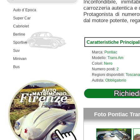
Inconfondibile, inimi
carrozzeria autentica e d
Auto d`Epoca
Protagonista di numero
Super Car
dal motore potente, reg
Cabriolet
Berline
Caratteristiche Principal
Sportive
Suv
Marca:
Pontiac
Modello:
Trans Am
Minivan
Colori:
Nero
Bus
Numero posti:
2
Regioni disponibili:
Toscana
Autista:
Obbligatorio
Foto Pontiac Tr